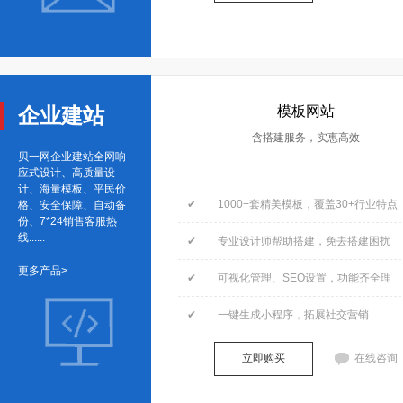
企业建站
模板网站
含搭建服务，实惠高效
贝一网企业建站全网响
应式设计、高质量设
计、海量模板、平民价
✔ 1000+套精美模板，覆盖30+行业特点
格、安全保障、自动备
份、7*24销售客服热
线......
✔ 专业设计师帮助搭建，免去搭建困扰
更多产品>
✔ 可视化管理、SEO设置，功能齐全理
✔ 一键生成小程序，拓展社交营销
立即购买
在线咨询