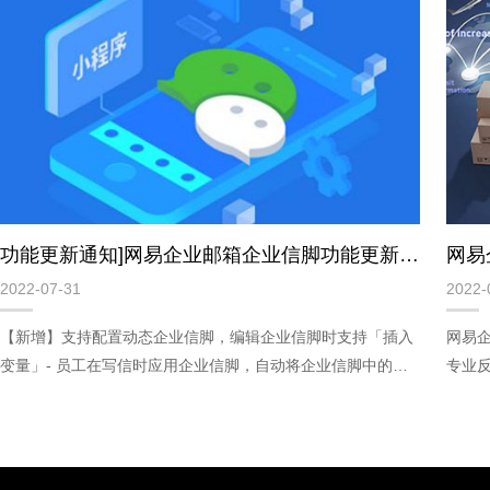
功能更新通知]网易企业邮箱企业信脚功能更新通知
网易
2022-07-31
2022-
【新增】支持配置动态企业信脚，编辑企业信脚时支持「插入
网易
变量」- 员工在写信时应用企业信脚，自动将企业信脚中的变
专业
量（如用户的相关信息）替换成员工的真实信息；- 支持插入
多少
变量：手机号、邮箱地址、通讯地址等；
及当
者年