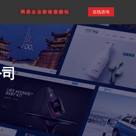
网
易
企
业
邮
箱
旗
舰
站
在线咨询
公司